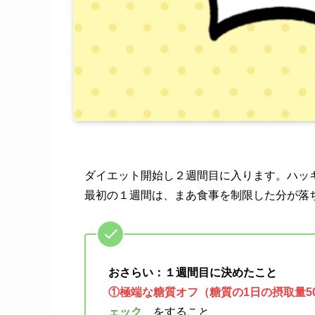
ダイエット開始し２週間目に入ります。ハッ
最初の１週間は、まあ食事を制限した分が落
おさらい：１週間目に決めたこと
①極端な糖質オフ（糖質の1日の摂取量5
ェック
をすること