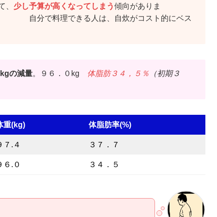
て、
少し予算が高くなってしまう
傾向がありま
きる人は、自炊がコスト的にベス
２kgの減量
。９６．０kg
体脂肪３４，５％
（初期３
体重(kg)
体脂肪率(%)
９７.４
３７．７
９６.０
３４．５