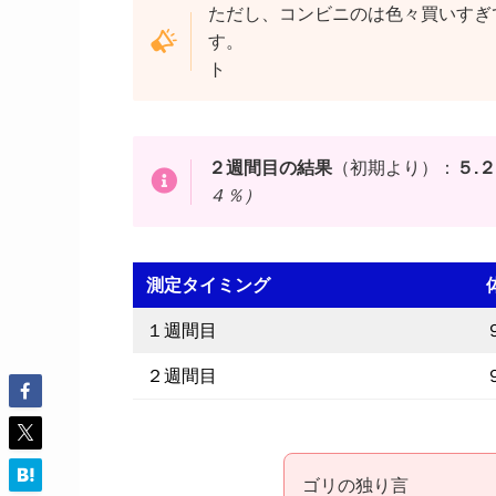
ただし、コンビニのは色々買いすぎ
す。 自分で料理で
ト
２週間目の結果
（初期より）：
５.
４％）
測定タイミング
１週間目
２週間目
ゴリの独り言