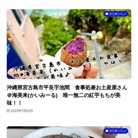
宮古島グルメ
沖縄県宮古島市平良字池間 食事処兼お土産屋さん
＠海美来(かいみーる) 唯一無二の紅芋もちが美
味！！
2023年7月22日
宮古島グルメ