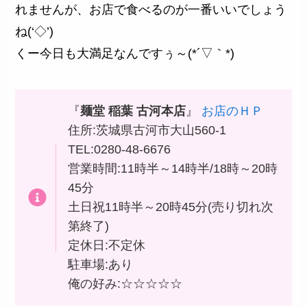
れませんが、お店で食べるのが一番いいでしょう
ね(‘◇’)ゞ
くー今日も大満足なんですぅ～(*´▽｀*)
『
麺堂 稲葉 古河本店
』
お店のＨＰ
住所:茨城県古河市大山560-1
TEL:0280-48-6676
営業時間:11時半～14時半/18時～20時
45分
土日祝11時半～20時45分(売り切れ次
第終了)
定休日:不定休
駐車場:あり
俺の好み:☆☆☆☆☆