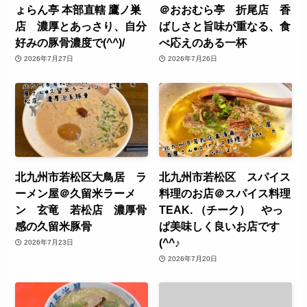
ょらん亭 本部直轄 鷹ノ巣
＠おおむら亭 折尾店 香
店 濃厚とあっさり、自分
ばしさと旨味が重なる、食
好みの豚骨濃度で(^^)/
べ応えのある一杯
2026年7月27日
2026年7月26日
北九州市若松区大鳥居 ラ
北九州市若松区 スパイス
ーメン屋＠久留米ラーメ
料理のお店＠スパイス料理
ン 玄竜 若松店 濃厚骨
TEAK. （チーク） やっ
感の久留米豚骨
ぱ美味しく良いお店です
(^^♪
2026年7月23日
2026年7月20日