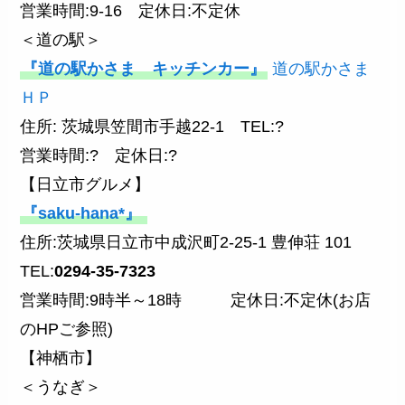
営業時間:9-16 定休日:不定休
＜道の駅＞
『道の駅かさま キッチンカー』
道の駅かさま
ＨＰ
住所: 茨城県笠間市手越22-1 TEL:?
営業時間:? 定休日:?
【日立市グルメ】
『saku-hana*』
住所:茨城県日立市中成沢町2-25-1 豊伸荘 101
TEL:
0294-35-7323
営業時間:9時半～18時 定休日:不定休(お店
のHPご参照)
【神栖市】
＜うなぎ＞