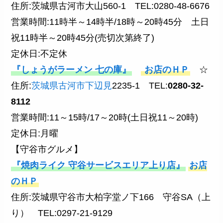
住所:茨城県古河市大山560-1 TEL:0280-48-6676
営業時間:11時半～14時半/18時～20時45分 土日
祝11時半～20時45分(売切次第終了)
定休日:不定休
『しょうがラーメン 七の庫』
お店のＨＰ
☆
住所:
茨城県
古河市
下辺見
2235-1 TEL:
0280-32-
8112
営業時間:11～15時/17～20時(土日祝11～20時)
定休日:月曜
【守谷市グルメ】
『焼肉ライク 守谷サービスエリア上り店』
お店
のＨＰ
住所:茨城県守谷市大柏字堂ノ下166 守谷SA（上
り） TEL:0297-21-9129