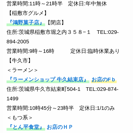
営業時間:11時～21時半 定休日:年中無休
【稲敷市グルメ】
『鴻野菓子店』
【閉店】
住所:茨城県稲敷市堀之内３５８−１ TEL:029-
894-2005
営業時間:9時～16時 定休日:臨時休業あり
【牛久市】
＜ラーメン＞
『ラーメンショップ 牛久結束店』
お店のFｂ
住所:茨城県牛久市結束町504-1 TEL:029-874-
1499
営業時間:10時45分～23時半 定休日:1/1のみ
＜もつ系＞
『とん平食堂』
お店のＨＰ