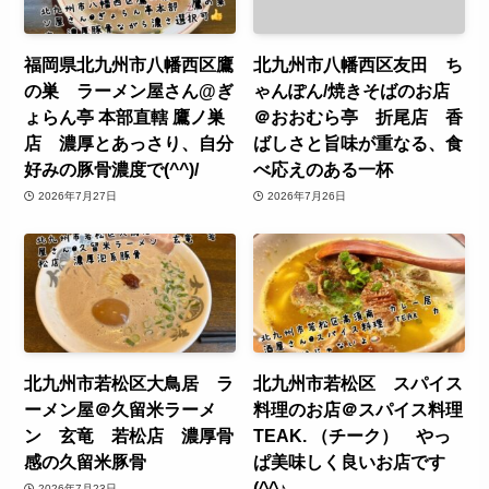
福岡県北九州市八幡西区鷹
北九州市八幡西区友田 ち
の巣 ラーメン屋さん@ぎ
ゃんぽん/焼きそばのお店
ょらん亭 本部直轄 鷹ノ巣
＠おおむら亭 折尾店 香
店 濃厚とあっさり、自分
ばしさと旨味が重なる、食
好みの豚骨濃度で(^^)/
べ応えのある一杯
2026年7月27日
2026年7月26日
北九州市若松区大鳥居 ラ
北九州市若松区 スパイス
ーメン屋＠久留米ラーメ
料理のお店＠スパイス料理
ン 玄竜 若松店 濃厚骨
TEAK. （チーク） やっ
感の久留米豚骨
ぱ美味しく良いお店です
(^^♪
2026年7月23日