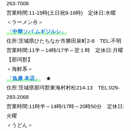
263-7008
営業時間:11-15時(土日祝9-16時) 定休日:水曜
＜ラーメン🍜＞
『
中華ソバ ムギジルシ
』
住所:茨城県ひたちなか市勝田泉町2-8 TEL:不明
営業時間:11半～14時/17半～翌１時 定休日:月曜
【那珂郡】
＜海鮮系＞
『
魚康 本店
』
★
住所:茨城県那珂郡東海村村松214-13 TEL:029-
283-2068
営業時間:11時半～14時/17時～20時50分 定休日:
火曜
＜うどん＞