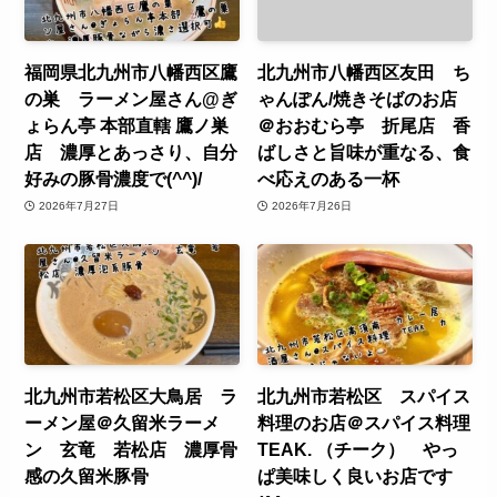
福岡県北九州市八幡西区鷹
北九州市八幡西区友田 ち
の巣 ラーメン屋さん@ぎ
ゃんぽん/焼きそばのお店
ょらん亭 本部直轄 鷹ノ巣
＠おおむら亭 折尾店 香
店 濃厚とあっさり、自分
ばしさと旨味が重なる、食
好みの豚骨濃度で(^^)/
べ応えのある一杯
2026年7月27日
2026年7月26日
北九州市若松区大鳥居 ラ
北九州市若松区 スパイス
ーメン屋＠久留米ラーメ
料理のお店＠スパイス料理
ン 玄竜 若松店 濃厚骨
TEAK. （チーク） やっ
感の久留米豚骨
ぱ美味しく良いお店です