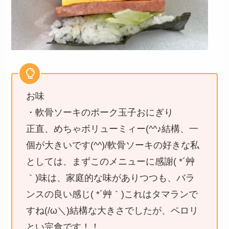
お味
・軟骨ソーキのポーク玉子おにぎり
正直、めちゃボリューミィー(^^♪結構、一
個が大きいです(^^)/軟骨ソーキの好きな私
としては、まずこのメニューに感謝( *´艸
｀)味は、家庭的な味がありつつも、バラ
ンスの良い感じ( *´艸｀)これはタマランで
すね(/ω＼)結構な大きさでしたが、ペロリ
とい完食です！！