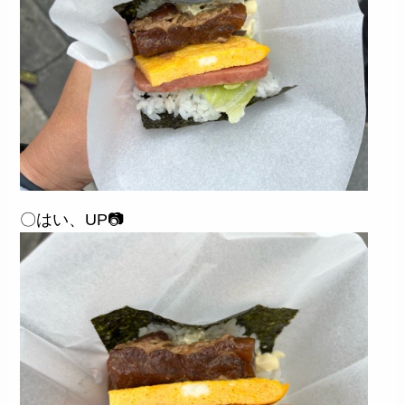
〇はい、UP📷