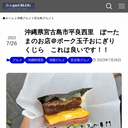
ホーム
沖縄グルメ
宮古島グルメ
沖縄県宮古島市平良西里 ぽーた
2023
まのお店＠ポーク玉子おにぎり
7/26
くじら これは良いです！！
2023年7月26日
グルメ
沖縄料理系
沖縄グルメ
宮古島グルメ