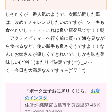
しそたくが一番人気のようで、次回訪問した際
は、改めてチャレンジしたいのですが、ソーキも
食べたいし・・・・これは良い店発見です！！朝
一アクティビティーへ行く前に買って海を見なが
ら食べるなど、使い勝手も良さそうですよ！！な
んせお姉さんが優しくてきれいで、しかも味も美
味しい( *´艸｀)またリピ決定です( ^^) _U~~
くー今日も大満足なんですぅ～(*´▽｀*)
『
ポーク玉子おにぎり くじら
』
お店
のインスタ
住所:沖縄県宮古島市平良西里57-46 K