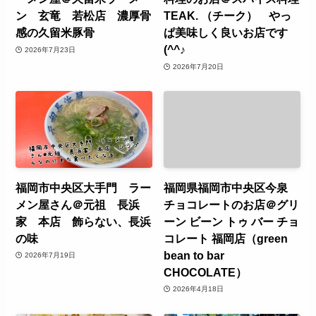
ン 玄竜 若松店 濃厚骨
TEAK. （チーク） やっ
感の久留米豚骨
ぱ美味しく良いお店です
(^^♪
2026年7月23日
2026年7月20日
福岡市中央区大手門 ラー
福岡県福岡市中央区今泉
メン屋さん＠元祖 長浜
チョコレートのお店＠グリ
家 本店 飾らない、長浜
ーン ビーン トゥ バー チョ
の味
コレート 福岡店（green
bean to bar
2026年7月19日
CHOCOLATE）
2026年4月18日