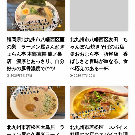
福岡県北九州市八幡西区鷹
北九州市八幡西区友田 ち
の巣 ラーメン屋さん@ぎ
ゃんぽん/焼きそばのお店
ょらん亭 本部直轄 鷹ノ巣
＠おおむら亭 折尾店 香
店 濃厚とあっさり、自分
ばしさと旨味が重なる、食
好みの豚骨濃度で(^^)/
べ応えのある一杯
2026年7月27日
2026年7月26日
北九州市若松区大鳥居 ラ
北九州市若松区 スパイス
ーメン屋＠久留米ラーメ
料理のお店＠スパイス料理