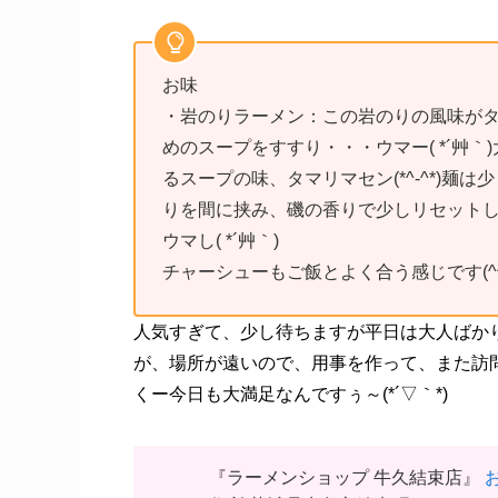
お味
・岩のりラーメン：この岩のりの風味がタマ
めのスープをすすり・・・ウマー( *´艸｀
るスープの味、タマリマセン(*^-^*)麺は
りを間に挟み、磯の香りで少しリセット
ウマし( *´艸｀)
チャーシューもご飯とよく合う感じです(^
人気すぎて、少し待ちますが平日は大人ばかり
が、場所が遠いので、用事を作って、また訪
くー今日も大満足なんですぅ～(*´▽｀*)
『ラーメンショップ 牛久結束店』