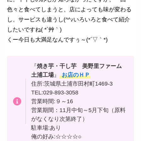
色々と食べてしまうと、店によっても味が変わる
し、サービスも違うし(^^♪いろいろと食べて紹介
したいですね( *´艸｀)
くー今日も大満足なんですぅ～(*´▽｀*)
『
焼き芋・干し芋 美野里ファーム
土浦工場
』
お店のＨＰ
住所:茨城県土浦市田村町1469-3
TEL:029-893-3058
営業時間:９～16
営業期間：11月中旬～5月下旬（原料
がなくなり次第終了）
駐車場:あり
俺の好み:☆☆☆☆○