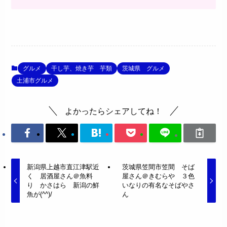
グルメ
干し芋、焼き芋 芋類
茨城県 グルメ
土浦市グルメ
よかったらシェアしてね！
新潟県上越市直江津駅近
茨城県笠間市笠間 そば
く 居酒屋さん＠魚料
屋さん＠きむらや ３色
り かさはら 新潟の鮮
いなりの有名なそばやさ
魚が(^^)/
ん