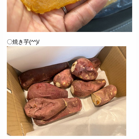
〇焼き芋(^^)/