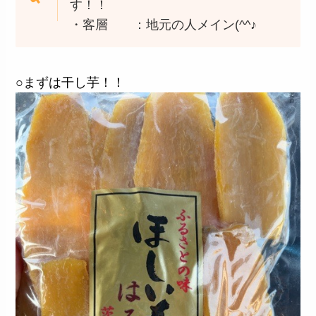
す！！
・客層 ：地元の人メイン(^^♪
○まずは干し芋！！