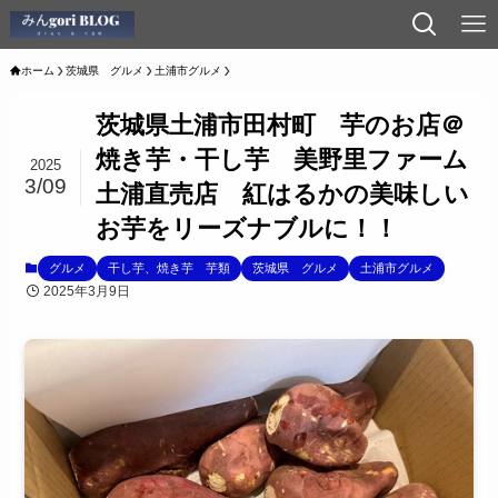
ホーム
茨城県 グルメ
土浦市グルメ
茨城県土浦市田村町 芋のお店＠
焼き芋・干し芋 美野里ファーム
2025
3/09
土浦直売店 紅はるかの美味しい
お芋をリーズナブルに！！
グルメ
干し芋、焼き芋 芋類
茨城県 グルメ
土浦市グルメ
2025年3月9日