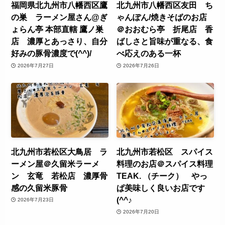
福岡県北九州市八幡西区鷹
北九州市八幡西区友田 ち
の巣 ラーメン屋さん@ぎ
ゃんぽん/焼きそばのお店
ょらん亭 本部直轄 鷹ノ巣
＠おおむら亭 折尾店 香
店 濃厚とあっさり、自分
ばしさと旨味が重なる、食
好みの豚骨濃度で(^^)/
べ応えのある一杯
2026年7月27日
2026年7月26日
北九州市若松区大鳥居 ラ
北九州市若松区 スパイス
ーメン屋＠久留米ラーメ
料理のお店＠スパイス料理
ン 玄竜 若松店 濃厚骨
TEAK. （チーク） やっ
感の久留米豚骨
ぱ美味しく良いお店です
(^^♪
2026年7月23日
2026年7月20日