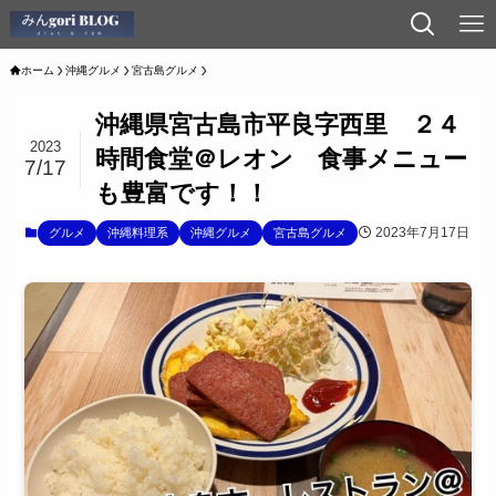
ホーム
沖縄グルメ
宮古島グルメ
沖縄県宮古島市平良字西里 ２４
2023
時間食堂＠レオン 食事メニュー
7/17
も豊富です！！
2023年7月17日
グルメ
沖縄料理系
沖縄グルメ
宮古島グルメ