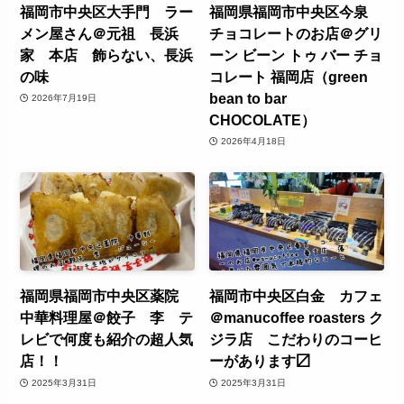
福岡市中央区大手門 ラー
福岡県福岡市中央区今泉
メン屋さん＠元祖 長浜
チョコレートのお店＠グリ
家 本店 飾らない、長浜
ーン ビーン トゥ バー チョ
の味
コレート 福岡店（green
bean to bar
2026年7月19日
CHOCOLATE）
2026年4月18日
福岡県福岡市中央区薬院
福岡市中央区白金 カフェ
中華料理屋＠餃子 李 テ
＠manucoffee roasters ク
レビで何度も紹介の超人気
ジラ店 こだわりのコーヒ
店！！
ーがあります〼
2025年3月31日
2025年3月31日