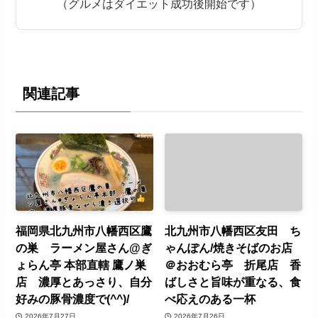
（グルメはダイエット成功後開始です）
関連記事
福岡県北九州市八幡西区鷹
北九州市八幡西区友田 ち
の巣 ラーメン屋さん@ぎ
ゃんぽん/焼きそばのお店
ょらん亭 本部直轄 鷹ノ巣
＠おおむら亭 折尾店 香
店 濃厚とあっさり、自分
ばしさと旨味が重なる、食
好みの豚骨濃度で(^^)/
べ応えのある一杯
2026年7月27日
2026年7月26日