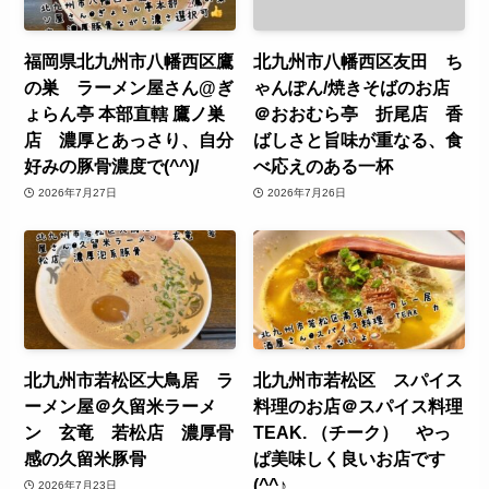
福岡県北九州市八幡西区鷹
北九州市八幡西区友田 ち
の巣 ラーメン屋さん@ぎ
ゃんぽん/焼きそばのお店
ょらん亭 本部直轄 鷹ノ巣
＠おおむら亭 折尾店 香
店 濃厚とあっさり、自分
ばしさと旨味が重なる、食
好みの豚骨濃度で(^^)/
べ応えのある一杯
2026年7月27日
2026年7月26日
北九州市若松区大鳥居 ラ
北九州市若松区 スパイス
ーメン屋＠久留米ラーメ
料理のお店＠スパイス料理
ン 玄竜 若松店 濃厚骨
TEAK. （チーク） やっ
感の久留米豚骨
ぱ美味しく良いお店です
(^^♪
2026年7月23日