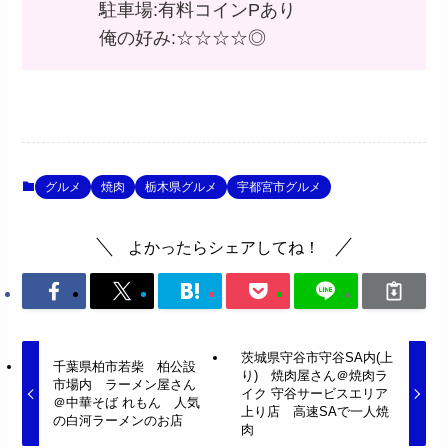
駐車場:有料コインPあり
俺の好み:☆☆☆☆◎
グルメ
焼肉
栃木県グルメ
宇都宮市グルメ
よかったらシェアしてね！
茨城県守谷市守谷SA内(上
千葉県柏市若柴 柏公設
り) 焼肉屋さん＠焼肉ラ
市場内 ラーメン屋さん
イク 守谷サービスエリア
＠中華そば れもん 人気
上り店 高速SAで一人焼
の白河ラーメンのお店
肉