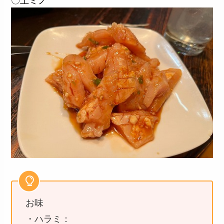
〇上ミノ
お味
・ハラミ：