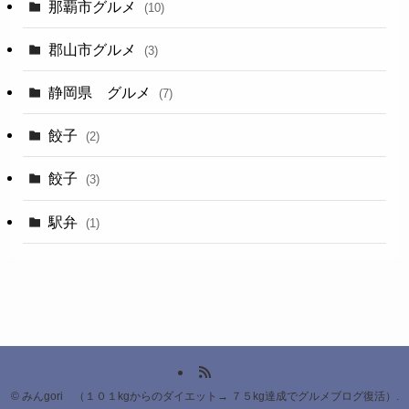
那覇市グルメ
(10)
郡山市グルメ
(3)
静岡県 グルメ
(7)
餃子
(2)
餃子
(3)
駅弁
(1)
©
みんgori （１０１kgからのダイエット→ ７５kg達成でグルメブログ復活）.