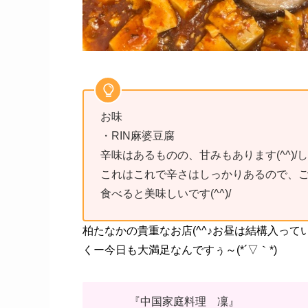
お味
・RIN麻婆豆腐
辛味はあるものの、甘みもあります(^^)/
これはこれで辛さはしっかりあるので、ご飯
食べると美味しいです(^^)/
柏たなかの貴重なお店(^^♪お昼は結構入ってい
くー今日も大満足なんですぅ～(*´▽｀*)
『中国家庭料理 凜』