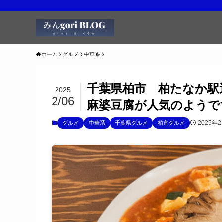
ホーム
グルメ
中華系
千葉県柏市 柏たなか
2025
2/06
麻婆豆腐が人気のようで
2025年
グルメ
中華系
千葉県グルメ
柏市グルメ