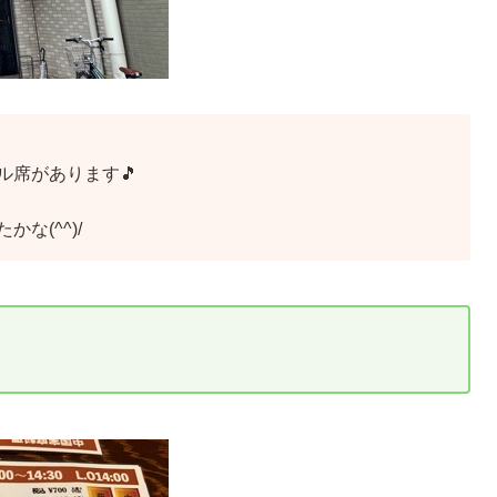
席があります🎵
な(^^)/