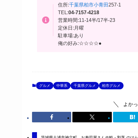
住所:
千葉県
柏市
小青田
257-1
TEL:
04-7157-4218
営業時間:11-14半/17半-23
定休日:月曜
駐車場:あり
俺の好み:☆☆☆☆●
グルメ
中華系
千葉県グルメ
柏市グルメ
よかっ
茨城県土浦市神立町 お寿司屋さん＠鮨・割烹 の