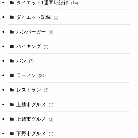
ダイエット1週間毎記録
(14)
ダイエット記録
(1)
ハンバーガー
(4)
バイキング
(1)
パン
(7)
ラーメン
(34)
レストラン
(3)
上越市グルメ
(1)
上越市グルメ
(3)
下野市グルメ
(1)