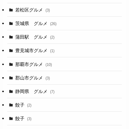
若松区グルメ
(3)
茨城県 グルメ
(26)
蒲田駅 グルメ
(2)
豊見城市グルメ
(1)
那覇市グルメ
(10)
郡山市グルメ
(3)
静岡県 グルメ
(7)
餃子
(2)
餃子
(3)