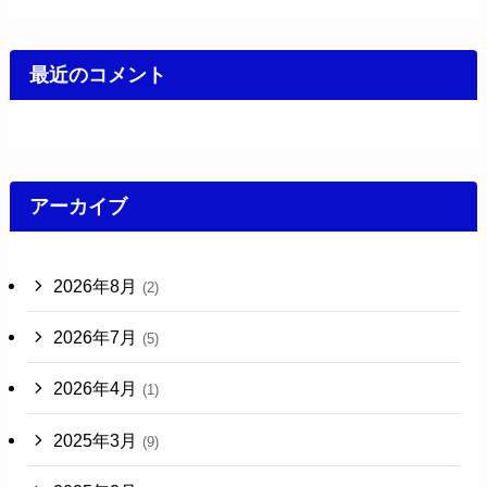
最近のコメント
アーカイブ
2026年8月
(2)
2026年7月
(5)
2026年4月
(1)
2025年3月
(9)