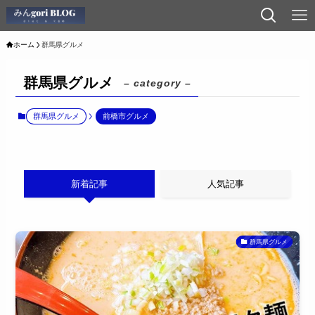
ホーム
群馬県グルメ
群馬県グルメ
– category –
群馬県グルメ
前橋市グルメ
新着記事
人気記事
群馬県グルメ