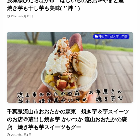
茨城県ひたちなか市 ほしいものお店＠やまと屋
焼き芋も干し芋も美味( *´艸｀)
2023年2月15日
干し芋、焼き芋 芋類
千葉県流山市おおたかの森東 焼き芋＆芋スイーツ
のお店＠蔵出し焼き芋 かいつか 流山おおたかの森
店 焼き芋も芋スイーツもグー
2023年2月4日