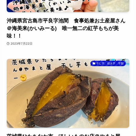
沖縄県宮古島市平良字池間 食事処兼お土産屋さん
＠海美来(かいみーる) 唯一無二の紅芋もちが美
味！！
2023年7月22日
干し芋、焼き芋 芋類