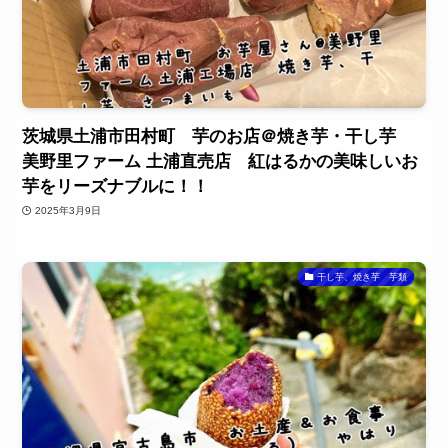
茨城県土浦市田村町 芋のお店＠焼き芋・干し芋
美野里ファーム 土浦直売店 紅はるかの美味しいお
芋をリーズナブルに！！
2025年3月9日
干し芋、焼き芋 芋類